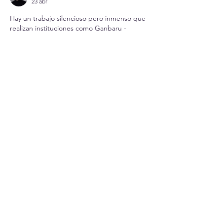
23 abr
Hay un trabajo silencioso pero inmenso que 
realizan instituciones como Ganbaru - 
Quillahue, preparando a sus atletas con 
dedicación y cariño, y los frutos de esa 
labor se vieron en los Juegos Deportivos 
Escolares de Olimpiadas Especiales. La 
noticia es que los atletas Ganbaru - 
Quillahue brillaron en la competencia, 
cosechando medallas, sonrisas y una 
experiencia inolvidable que los acompañará 
por siempre. La manera en que estos 
jóvenes deportistas se enfrentaron a los 
desafíos con valentía, apoyándose unos a 
otros…
Mostrar más
Me gusta
Reaccionar
Adam Haynes
25 jun 2025