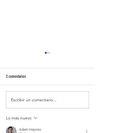
2 comentarios
Escribir un comentario...
Exitoso primer Encuentro
Compañerismo y diver
Interescuelas de Atletismo Ganbaru
marcaron nuestro prim
en Quinta Normal
de Atletismo Formativo
Lo más nuevo
Adam Haynes